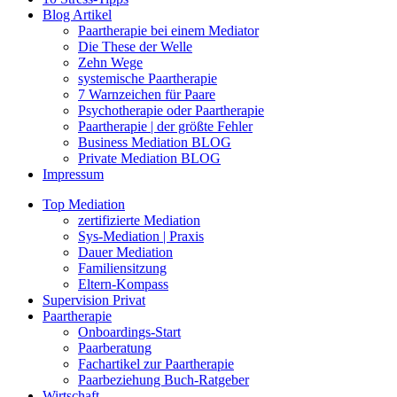
Blog Artikel
Paartherapie bei einem Mediator
Die These der Welle
Zehn Wege
systemische Paartherapie
7 Warnzeichen für Paare
Psychotherapie oder Paartherapie
Paartherapie | der größte Fehler
Business Mediation BLOG
Private Mediation BLOG
Impressum
Top Mediation
zertifizierte Mediation
Sys-Mediation | Praxis
Dauer Mediation
Familiensitzung
Eltern-Kompass
Supervision Privat
Paartherapie
Onboardings-Start
Paarberatung
Fachartikel zur Paartherapie
Paarbeziehung Buch-Ratgeber
Wirtschaft