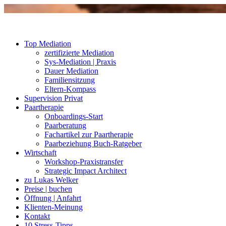
Top Mediation
zertifizierte Mediation
Sys-Mediation | Praxis
Dauer Mediation
Familiensitzung
Eltern-Kompass
Supervision Privat
Paartherapie
Onboardings-Start
Paarberatung
Fachartikel zur Paartherapie
Paarbeziehung Buch-Ratgeber
Wirtschaft
Workshop-Praxistransfer
Strategic Impact Architect
zu Lukas Welker
Preise | buchen
Öffnung | Anfahrt
Klienten-Meinung
Kontakt
10 Stress-Tipps